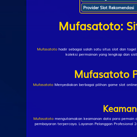
Provider Slot Rekomendasi
Mufasatoto: Si
Mufasatoto
hadir sebagai salah satu situs slot dan to
koleksi permainan yang lengkap dan si
Mufasatoto
P
Mufasatoto
Menyediakan berbagai pilihan game slot onlin
Keamana
Mufasatoto
mengutamakan keamanan data para pemain deng
pembayaran terpercaya. Layanan Pelanggan Profesional 2