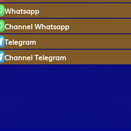
Whatsapp
Channel Whatsapp
Telegram
Channel Telegram