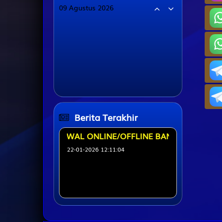
09 Agustus 2026
OSAN
2
3
0
4
SINGAPORE
5
1
0
2
HONGKONG
5
9
1
7
SYDNEY
1
3
7
7
Berita Terakhir
* JADWAL ONLINE/OFFLINE BANK *
22-01-2026 12:11:04