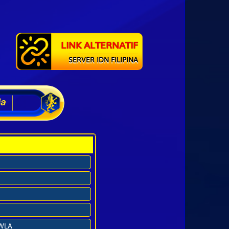
LINK ALTERNATIF
SERVER IDN FILIPINA
 WLA