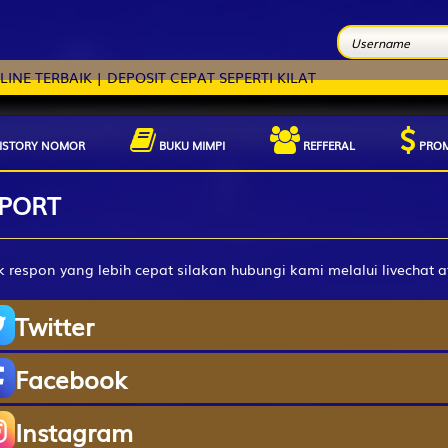
EPOSIT CEPAT SEPERTI KILAT
ISTORY NOMOR
BUKU MIMPI
REFFERAL
PROM
PORT
 respon yang lebih cepat silakan hubungi kami melalui livechat at
Twitter
Facebook
Instagram